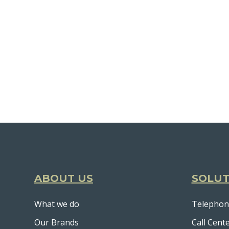
ABOUT US
SOLUT
What we do
Telephon
Our Brands
Call Cent