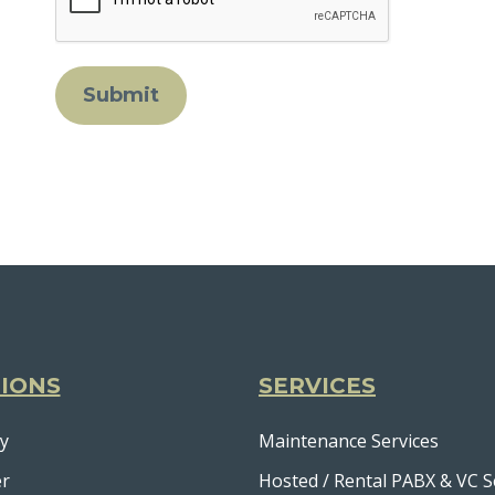
IONS
SERVICES
y
Maintenance Services
er
Hosted / Rental PABX & VC S