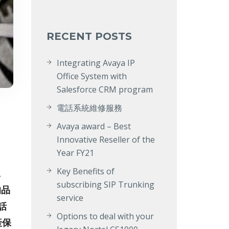
RECENT POSTS
Integrating Avaya IP
Office System with
Salesforce CRM program
電話系統維修服務
Avaya award – Best
Innovative Reseller of the
Year FY21
Key Benefits of
,
subscribing SIP Trunking
 的品
service
話
Options to deal with your
產保