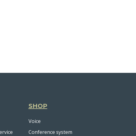
SHOP
Voice
ervice
Conference system