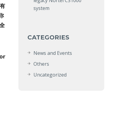
legacy Nortel CS1000
所有
system
你
全
CATEGORIES
News and Events
or
Others
Uncategorized